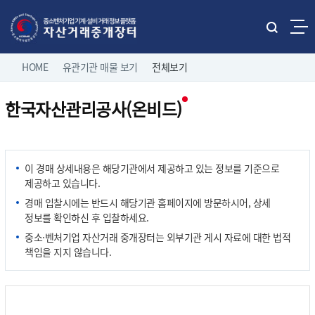
본문으로 바로가기
주메뉴 바로가기
통
합
네
검
HOME
유관기관 매물 보기
전체보기
홈으로
로그인
색
비
열
한국자산관리공사(온비드)
게
기
직거래 매물보기
팝니다
이
전체보기
션
유관기관 매물보기
중소기업 유휴설비 매물
이 경매 상세내용은 해당기관에서 제공하고 있는 정보를 기준으로
제조/유통업체 매물
제공하고 있습니다.
나의 거래정보
삽니다
경매 입찰시에는 반드시 해당기관 홈페이지에 방문하시어, 상세
정보를 확인하신 후 입찰하세요.
고객마당
중소·벤처기업 자산거래 중개장터는 외부기관 게시 자료에 대한 법적
책임을 지지 않습니다.
이용 안내