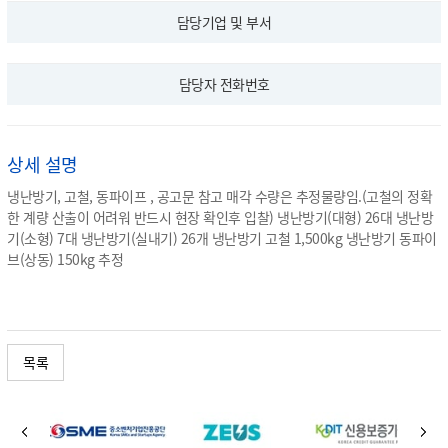
담당기업 및 부서
담당자 전화번호
상세 설명
냉난방기, 고철, 동파이프 , 공고문 참고 매각 수량은 추정물량임.(고철의 정확
한 계량 산출이 어려워 반드시 현장 확인후 입찰) 냉난방기(대형) 26대 냉난방
기(소형) 7대 냉난방기(실내기) 26개 냉난방기 고철 1,500kg 냉난방기 동파이
브(상동) 150kg 추정
목록
바
이
다