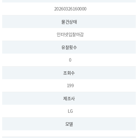
20260326160000
물건상태
인터넷입찰마감
유찰횟수
0
조회수
199
제조사
LG
모델