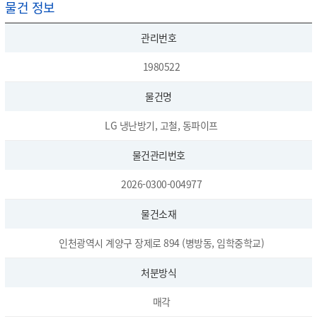
물건 정보
관리번호
1980522
물건명
LG 냉난방기, 고철, 동파이프
물건관리번호
2026-0300-004977
물건소재
인천광역시 계양구 장제로 894 (병방동, 임학중학교)
처분방식
매각