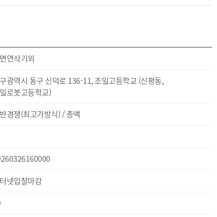
면연삭기외
구광역시 동구 신덕로 136-11, 조일고등학교 (신평동,
일로봇고등학교)
반경쟁(최고가방식) / 총액
0260326160000
터넷입찰마감
9