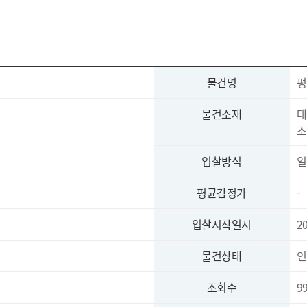
물건명
평
물건소재
대
조
입찰방식
일
평균감정가
-
입찰시작일시
2
물건상태
인
조회수
9