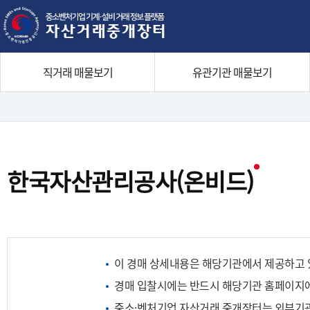
본문으로 바로가기
주메뉴 바로가기
직거래 매물보기
유관기관 매물보기
네
비
게
한국자산관리공사(온비드)
이
션
이 경매 상세내용은 해당기관에서 제공하고 
경매 입찰시에는 반드시 해당기관 홈페이지에
중소·벤처기업 자산거래 중개장터는 외부기관