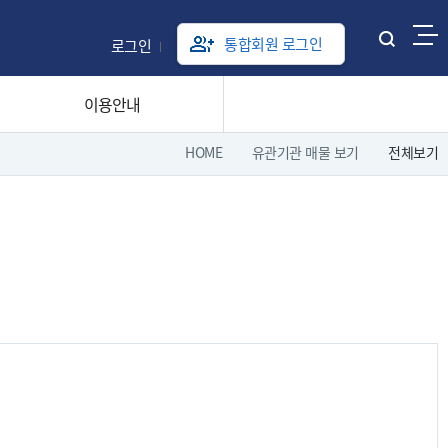
통합회원 로그인
로그인
통
합
검
이용안내
색
열
HOME
유관기관 매물 보기
전체보기
기