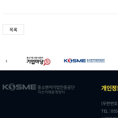
목록
바
이
로
전
가
기
주
로
개인정
배
고
소
너
(우편번호
및
TEL : 05
저