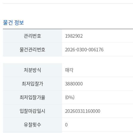
물건 정보
관리번호
1982902
물건관리번호
2026-0300-006176
처분방식
매각
최저입찰가
3880000
최저입찰가율
(0%)
입찰마감일시
20260331160000
유찰횟수
0