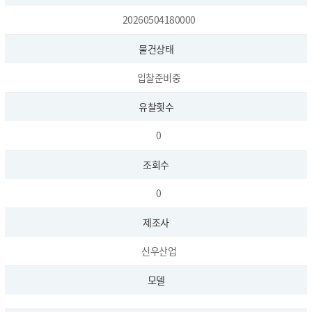
20260504180000
물건상태
입찰준비중
유찰횟수
0
조회수
0
제조사
신우산업
모델