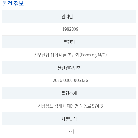
물건 정보
관리번호
1982809
물건명
신우산업 접이식 롤 조관기(Forming M/C)
물건관리번호
2026-0300-006136
물건소재
경상남도 김해시 대동면 대동로 974-3
처분방식
매각