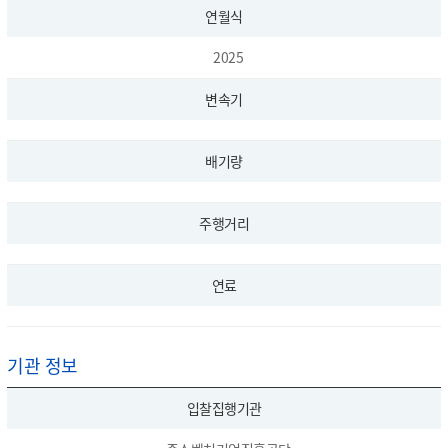
연월식
2025
변속기
배기량
주행거리
연료
기관 정보
입찰집행기관