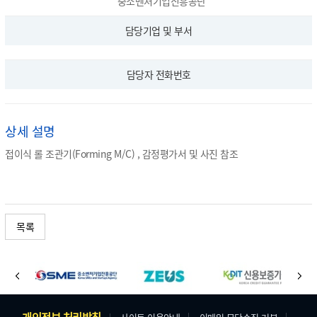
중소벤처기업진흥공단
담당기업 및 부서
담당자 전화번호
상세 설명
접이식 롤 조관기(Forming M/C) , 감정평가서 및 사진 참조
목록
바
이
다
로
전
음
가