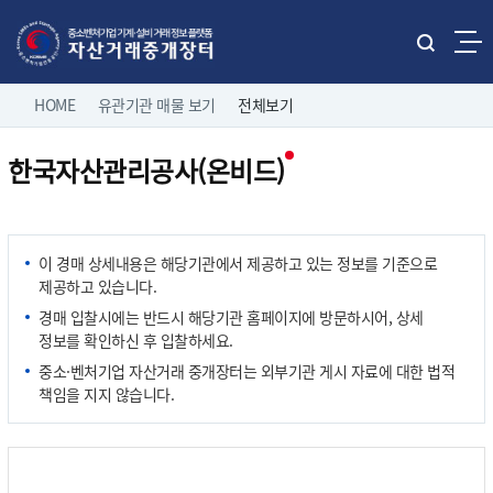
본문으로 바로가기
주메뉴 바로가기
통
합
네
검
HOME
유관기관 매물 보기
전체보기
홈으로
로그인
색
비
열
한국자산관리공사(온비드)
게
기
직거래 매물보기
팝니다
이
전체보기
션
유관기관 매물보기
중소기업 유휴설비 매물
이 경매 상세내용은 해당기관에서 제공하고 있는 정보를 기준으로
제조/유통업체 매물
제공하고 있습니다.
나의 거래정보
삽니다
경매 입찰시에는 반드시 해당기관 홈페이지에 방문하시어, 상세
정보를 확인하신 후 입찰하세요.
고객마당
중소·벤처기업 자산거래 중개장터는 외부기관 게시 자료에 대한 법적
책임을 지지 않습니다.
이용 안내