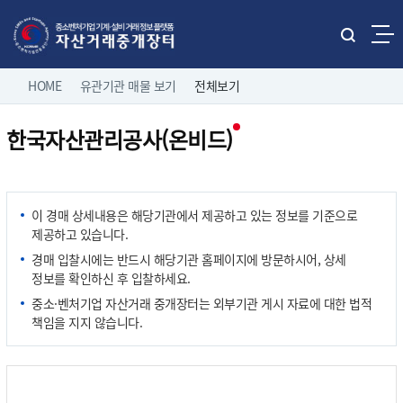
본문으로 바로가기
주메뉴 바로가기
통
합
네
검
HOME
유관기관 매물 보기
전체보기
홈으로
로그인
색
비
열
한국자산관리공사(온비드)
게
기
직거래 매물보기
팝니다
이
전체보기
션
유관기관 매물보기
중소기업 유휴설비 매물
이 경매 상세내용은 해당기관에서 제공하고 있는 정보를 기준으로
제조/유통업체 매물
제공하고 있습니다.
나의 거래정보
삽니다
경매 입찰시에는 반드시 해당기관 홈페이지에 방문하시어, 상세
정보를 확인하신 후 입찰하세요.
고객마당
중소·벤처기업 자산거래 중개장터는 외부기관 게시 자료에 대한 법적
책임을 지지 않습니다.
이용 안내