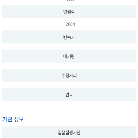
연월식
2004
변속기
배기량
주행거리
연료
기관 정보
입찰집행기관