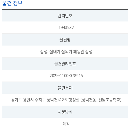
물건 정보
관리번호
1943932
물건명
삼성. 실내기 실외기 폐동관 삼성
물건관리번호
2025-1100-078945
물건소재
경기도 용인시 수지구 풍덕천로 86, 행정실 (풍덕천동, 신월초등학교)
처분방식
매각