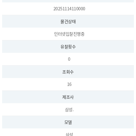
20251114110000
물건상태
인터넷입찰진행중
유찰횟수
0
조회수
16
제조사
삼성.
모델
삼성