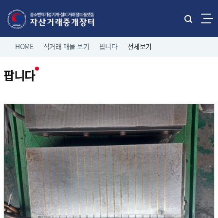
본문으로 바로가기
주메뉴 바로가기
통
합
네
검
HOME
직거래 매물 보기
팝니다
전체보기
홈으로
로그인
색
비
열
팝니다
게
기
직거래 매물보기
팝니다
이
전체보기
션
유관기관 매물보기
중소기업 유휴설비 매물
제조/유통업체 매물
나의 거래정보
삽니다
고객마당
이용 안내