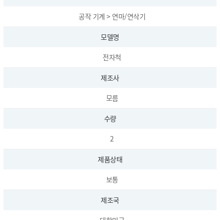
공작 기계 > 연마/연삭기
모델명
전자척
제조사
모름
수량
2
제품상태
보통
제조국