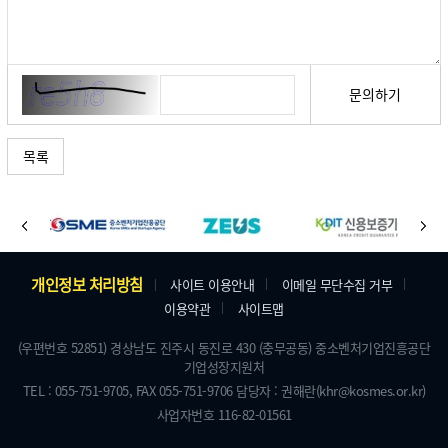
문의하기
목록
바
이
다
로
전
음
가
주
개인정보 처리방침
사이트 이용안내
이메일 무단수집 거부
기
이용약관
사이트맵
소
배
및
(우편번호 52851) 경상남도 진주시 동진로 430 (충무공동) 중소벤처기업진흥공단
너
기업성장지원처
저
TEL : 055-751-9705,
FAX 055-751-9706
담당자 : 권해란
(khr@kosmes.or.kr)
작
사업자번호 116-82-01561
권