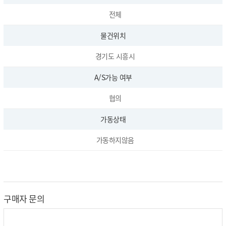
전체
물건위치
경기도 시흥시
A/S가능 여부
협의
가동상태
가동하지않음
구매자 문의