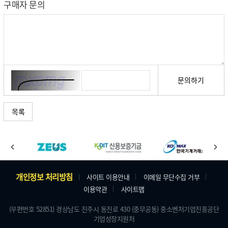
구매자 문의
문의하기
목록
바
이
다
로
전
음
가
주
개인정보 처리방침
사이트 이용안내
이메일 무단수집 거부
기
이용약관
사이트맵
소
배
및
(우편번호 52851) 경상남도 진주시 동진로 430 (충무공동) 중소벤처기업진흥공단
너
기업성장지원처
저