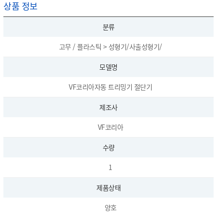
상품 정보
분류
고무 / 플라스틱 > 성형기/사출성형기/
모델명
VF코리아자동 트리밍기 절단기
제조사
VF코리아
수량
1
제품상태
양호