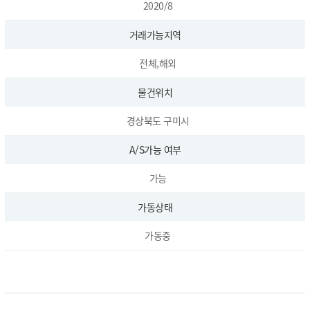
2020/8
거래가능지역
전체,해외
물건위치
경상북도 구미시
A/S가능 여부
가능
가동상태
가동중