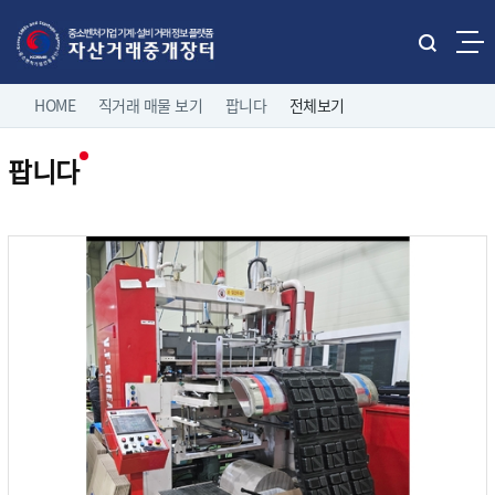
본문으로 바로가기
주메뉴 바로가기
통
합
네
검
HOME
직거래 매물 보기
팝니다
전체보기
홈으로
로그인
색
비
열
팝니다
게
기
직거래 매물보기
팝니다
이
전체보기
션
유관기관 매물보기
중소기업 유휴설비 매물
제조/유통업체 매물
나의 거래정보
삽니다
고객마당
이용 안내