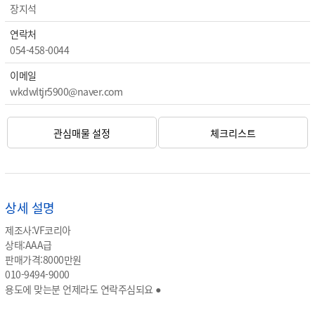
장지석
연락처
054-458-0044
이메일
wkdwltjr5900@naver.com
관심매물 설정
체크리스트
상세 설명
제조사:VF코리아
상태:AAA급
판매가격:8000만원
010-9494-9000
용도에 맞는분 언제라도 연락주심되요 ●