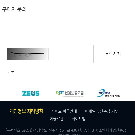
구매자 문의
문의하기
목록
바
이
다
로
전
음
가
주
개인정보 처리방침
사이트 이용안내
이메일 무단수집 거부
기
이용약관
사이트맵
소
배
및
(우편번호 52851) 경상남도 진주시 동진로 430 (충무공동) 중소벤처기업진흥공단