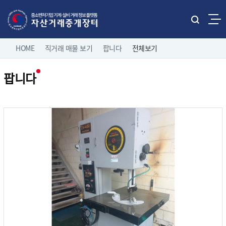
본문으로 바로가기
주메뉴 바로가기
통
합
네
검
HOME
직거래 매물 보기
팝니다
전체보기
홈으로
로그인
색
비
열
팝니다
게
기
직거래 매물보기
팝니다
이
전체보기
션
유관기관 매물보기
중소기업 유휴설비 매물
제조/유통업체 매물
나의 거래정보
삽니다
고객마당
이용 안내