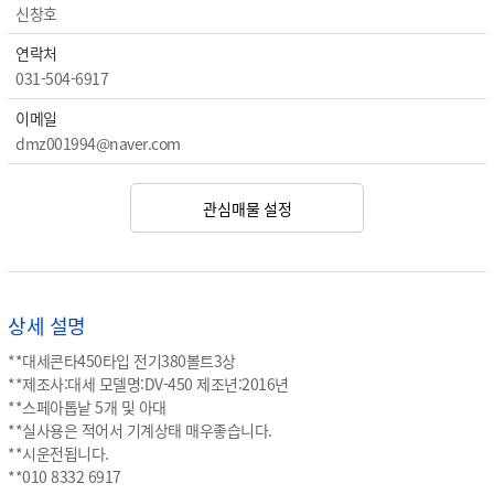
신창호
연락처
031-504-6917
이메일
dmz001994@naver.com
관심매물 설정
상세 설명
**대세콘타450타입 전기380볼트3상
**제조사:대세 모델명:DV-450 제조년:2016년
**스페아톱낱 5개 및 아대
**실사용은 적어서 기계상태 매우좋습니다.
**시운전됩니다.
**010 8332 6917