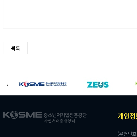
목록
바
이
로
전
가
기
주
로
개인정
배
고
소
너
(우편번호