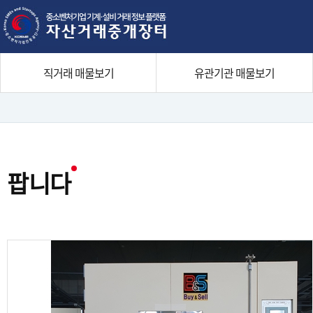
본문으로 바로가기
주메뉴 바로가기
직거래 매물보기
유관기관 매물보기
네
비
게
팝니다
이
션