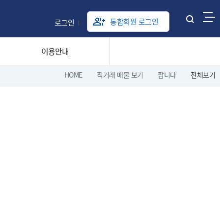
통합회원 로그인
로그인
통
합
검
이용안내
색
열
HOME
직거래 매물 보기
팝니다
전체보기
기