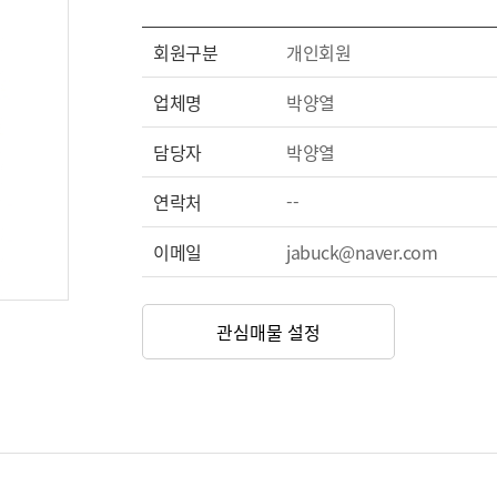
회원구분
개인회원
업체명
박양열
담당자
박양열
연락처
--
이메일
jabuck@naver.com
관심매물 설정