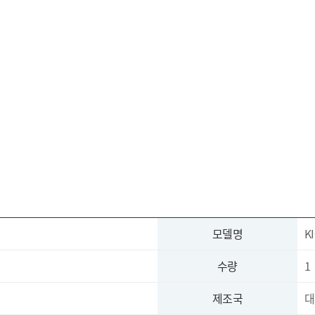
모델명
K
수량
1
제조국
대