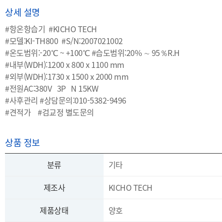
상세 설명
#항온항습기 #KICHO TECH
#모델:KI-TH800 #S/N:2007021002
#온도범위:-20℃ ~ +100℃ #습도범위:20% ∼ 95％R.H
#내부(WDH):1200 x 800 x 1100 mm
#외부(WDH):1730 x 1500 x 2000 mm
#전원AC:380V 3P N 15KW
#사후관리 #상담문의:010-5382-9496
#견적가 #검교정 별도문의
상품 정보
분류
기타
제조사
KICHO TECH
제품상태
양호