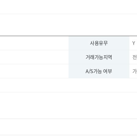
사용유무
Y
거래가능지역
전
A/S가능 여부
가