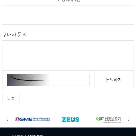
구매자 문의
문의하기
목록
바
이
다
로
전
음
가