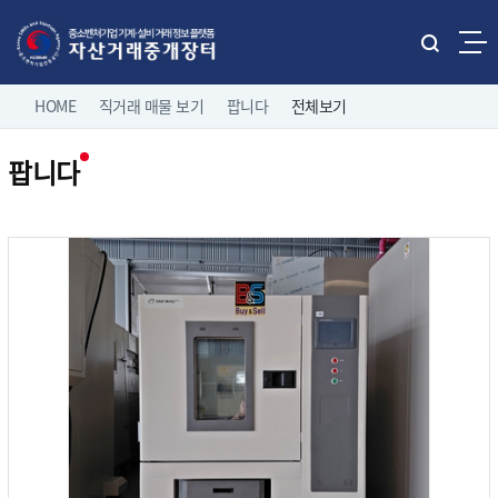
본문으로 바로가기
주메뉴 바로가기
통
합
네
검
HOME
직거래 매물 보기
팝니다
전체보기
홈으로
로그인
색
비
열
팝니다
게
기
직거래 매물보기
팝니다
이
전체보기
션
유관기관 매물보기
중소기업 유휴설비 매물
제조/유통업체 매물
나의 거래정보
삽니다
고객마당
이용 안내