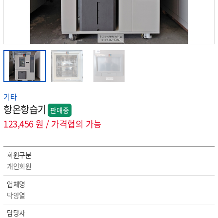
기타
항온항습기
판매중
123,456 원 / 가격협의 가능
회원구분
개인회원
업체명
박양열
담당자