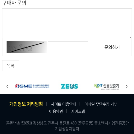
구매자 문의
문의하기
목록
바
이
다
로
전
음
가
주
개인정보 처리방침
사이트 이용안내
이메일 무단수집 거부
기
이용약관
사이트맵
소
배
및
(우편번호 52851) 경상남도 진주시 동진로 430 (충무공동) 중소벤처기업진흥공단
너
기업성장지원처
저