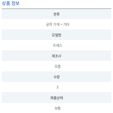
상품 정보
분류
공작 기계 > 기타
모델명
프레스
제조사
모름
수량
3
제품상태
보통