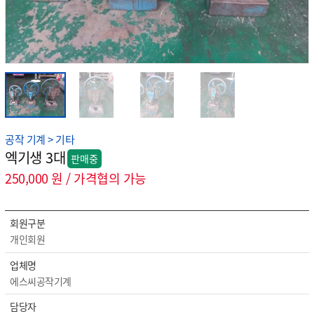
공작 기계 > 기타
엑기생 3대
판매중
250,000 원 / 가격협의 가능
회원구분
개인회원
업체명
에스씨공작기계
담당자