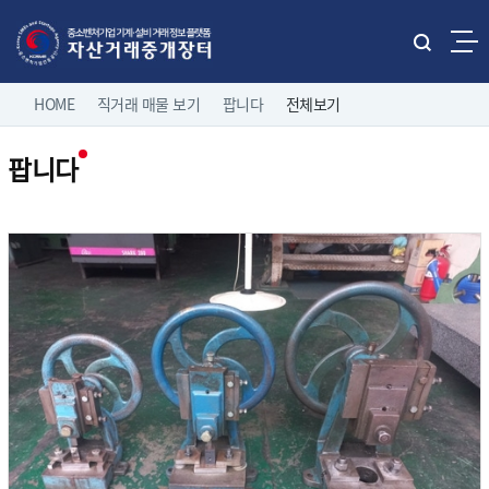
본문으로 바로가기
주메뉴 바로가기
통
합
네
검
HOME
직거래 매물 보기
팝니다
전체보기
홈으로
로그인
색
비
열
팝니다
게
기
직거래 매물보기
팝니다
이
전체보기
션
유관기관 매물보기
중소기업 유휴설비 매물
제조/유통업체 매물
나의 거래정보
삽니다
고객마당
이용 안내