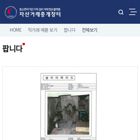
본문으로 바로가기
주메뉴 바로가기
통
합
네
검
HOME
직거래 매물 보기
팝니다
전체보기
홈으로
로그인
색
비
열
팝니다
게
기
직거래 매물보기
팝니다
이
전체보기
션
유관기관 매물보기
중소기업 유휴설비 매물
제조/유통업체 매물
나의 거래정보
삽니다
고객마당
이용 안내