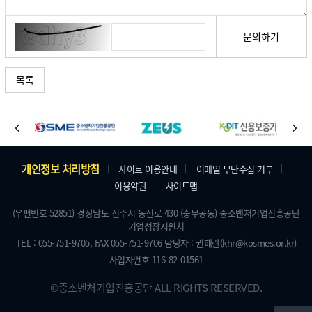
문의하기
목록
바
이
다
로
전
음
가
주
개인정보 처리방침
사이트 이용안내
이메일 무단수집 거부
기
이용약관
사이트맵
소
배
및
(우편번호 52851) 경상남도 진주시 동진로 430 (충무공동) 중소벤처기업진흥공단
너
기업성장지원처
저
TEL : 055-751-9705,
FAX 055-751-9706
담당자 : 권해란
(khr@kosmes.or.kr)
작
사업자번호 116-82-01561
권
©
중소벤처기업진흥공단
ALL RIGHTS RESERVED.