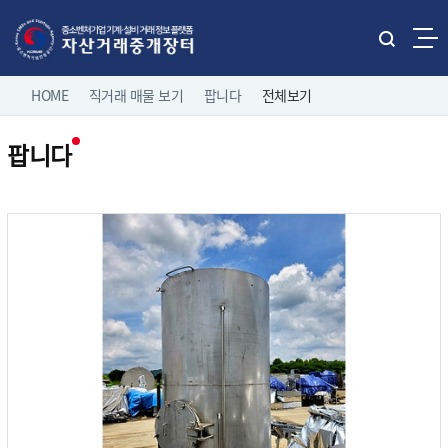
본문으로 바로가기
주메뉴 바로가기
통
합
네
검
HOME
직거래 매물 보기
팝니다
전체보기
홈으로
로그인
색
비
열
팝니다
게
기
직거래 매물보기
팝니다
이
전체보기
션
유관기관 매물보기
중소기업 유휴설비 매물
제조/유통업체 매물
나의 거래정보
삽니다
고객마당
이용 안내