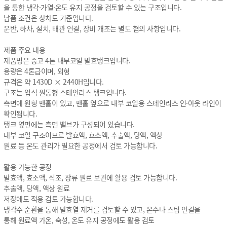
을 통한 냉각·가열·온도 유지 공정을 검토할 수 있는 구조입니다.
납품 조건은 상차도 기준입니다.
운반, 하차, 설치, 배관 연결, 장비 개조는 별도 협의 사항입니다.
제품 주요 내용
제품명은 중고 4톤 내부코일 발효탱크입니다.
용량은 4톤급이며, 외형
규격은 약 1430D × 2440H입니다.
구조는 입식 원통형 스테인리스 탱크입니다.
측면에 원형 맨홀이 있고, 맨홀 옆으로 내부 코일용 스테인리스 인·아웃 라인이
확인됩니다.
탱크 옆면에는 측면 밸브가 구성되어 있습니다.
내부 코일 구조이므로 발효액, 효소액, 추출액, 당액, 액상
원료 등 온도 관리가 필요한 공정에서 검토 가능합니다.
활용 가능한 공정
발효액, 효소액, 식초, 장류 원료 보관에 활용 검토 가능합니다.
추출액, 당액, 액상 원료
저장에도 적용 검토 가능합니다.
냉각수 순환을 통해 발효열 제거를 검토할 수 있고, 온수나 스팀 연결을
통해 원료액 가온, 숙성, 온도 유지 공정에도 활용 검토