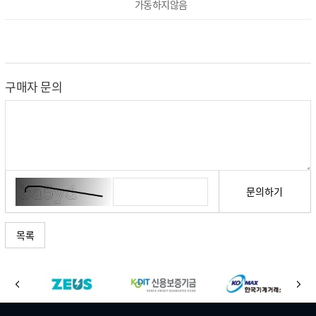
가동하지않음
구매자 문의
문의하기
목록
바
이
다
로
전
음