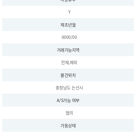
Y
제조년월
0000/00
거래가능지역
전체,해외
물건위치
충청남도 논산시
A/S가능 여부
협의
가동상태