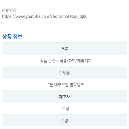
장비영상
https://www.youtube.com/shorts/noOR2p_0j90
상품 정보
분류
식품 관련 > 식품/화학/제약기계
모델명
4톤 내부코일 발효탱크
제조사
미상
수량