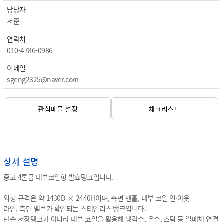
담당자
서준
연락처
010-4786-0986
이메일
sgeng2325@naver.com
관심매물 설정
체크리스트
상세 설명
중고 4톤급 내부코일형 발효탱크입니다.
외형 규격은 약 1430D × 2440H이며, 측면 맨홀, 내부 코일 인·아웃
라인, 측면 밸브가 확인되는 스테인리스 탱크입니다.
단순 저장탱크가 아니라 내부 코일을 활용해 냉각수, 온수, 스팀 등 열매체 연결