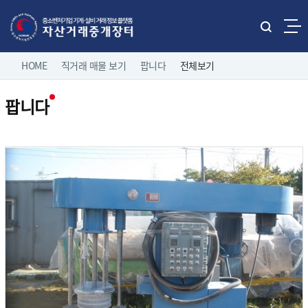
본문으로 바로가기
주메뉴 바로가기
통
합
네
검
HOME
직거래 매물 보기
팝니다
전체보기
홈으로
로그인
색
비
열
팝니다
게
기
직거래 매물보기
팝니다
이
전체보기
션
유관기관 매물보기
중소기업 유휴설비 매물
제조/유통업체 매물
나의 거래정보
삽니다
고객마당
이용 안내