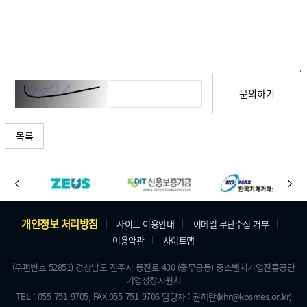
문의하기
목록
바
이
다
로
전
음
가
주
개인정보 처리방침
사이트 이용안내
이메일 무단수집 거부
기
이용약관
사이트맵
소
배
및
(우편번호 52851) 경상남도 진주시 동진로 430 (충무공동) 중소벤처기업진흥공단
너
기업성장지원처
저
TEL : 055-751-9705,
FAX 055-751-9706
담당자 : 권해란
(khr@kosmes.or.kr)