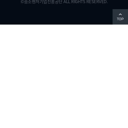
©
중소벤처기업진흥공단
ALL RIGHTS RESERVED.
맨
위
로
이
동