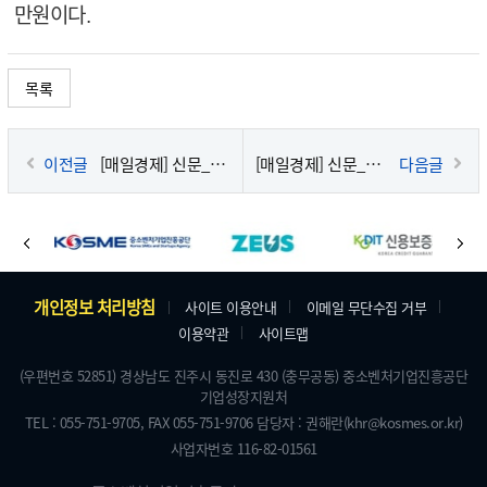
만원이다.
목록
이전글
[매일경제] 신문_2025-12-23
[매일경제] 신문_2025-11-25
다음글
바
이
다
로
전
음
가
주
개인정보 처리방침
사이트 이용안내
이메일 무단수집 거부
기
이용약관
사이트맵
소
배
및
(우편번호 52851) 경상남도 진주시 동진로 430 (충무공동) 중소벤처기업진흥공단
너
기업성장지원처
저
TEL : 055-751-9705,
FAX 055-751-9706
담당자 : 권해란
(khr@kosmes.or.kr)
작
사업자번호 116-82-01561
권