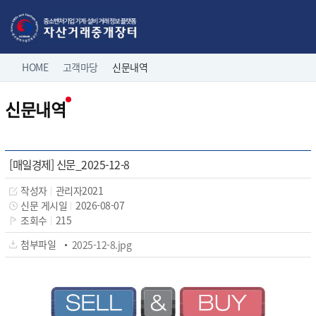
본문으로 바로가기
주메뉴 바로가기
네
HOME
고객마당
신문내역
홈으로
로그인
비
신문내역
게
직거래 매물보기
팝니다
이
전체보기
션
유관기관 매물보기
중소기업 유휴설비 매물
[매일경제] 신문_2025-12-8
제조/유통업체 매물
작성자
관리자2021
나의 거래정보
삽니다
신문 게시일
2026-08-07
조회수
215
고객마당
첨부파일
2025-12-8.jpg
이용 안내