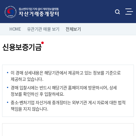
본문으로 바로가기
주메뉴 바로가기
통
합
네
검
HOME
유관기관 매물 보기
전체보기
홈으로
로그인
색
비
열
신용보증기금
게
기
직거래 매물보기
팝니다
이
전체보기
션
유관기관 매물보기
중소기업 유휴설비 매물
이 경매 상세내용은 해당기관에서 제공하고 있는 정보를 기준으로
제조/유통업체 매물
제공하고 있습니다.
나의 거래정보
삽니다
경매 입찰시에는 반드시 해당기관 홈페이지에 방문하시어, 상세
정보를 확인하신 후 입찰하세요.
고객마당
중소·벤처기업 자산거래 중개장터는 외부기관 게시 자료에 대한 법적
책임을 지지 않습니다.
이용 안내