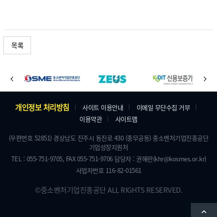
목록
바
이
다
로
전
음
가
주
개인정보 처리방침
사이트 이용안내
이메일 무단수집 거부
기
이용약관
사이트맵
소
배
및
(우편번호 52851) 경상남도 진주시 동진로 430 (충무공동) 중소벤처기업진흥공단
너
기업성장지원처
저
TEL : 055-751-9705,
FAX 055-751-9706
담당자 : 권해란
(khr@kosmes.or.kr)
작
사업자번호 116-82-01561
권
©
중소벤처기업진흥공단
ALL RIGHTS RESERVED.