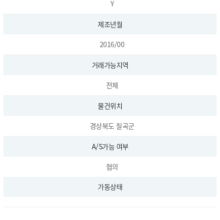
Y
제조년월
2016/00
거래가능지역
전체
물건위치
경상북도 칠곡군
A/S가능 여부
협의
가동상태