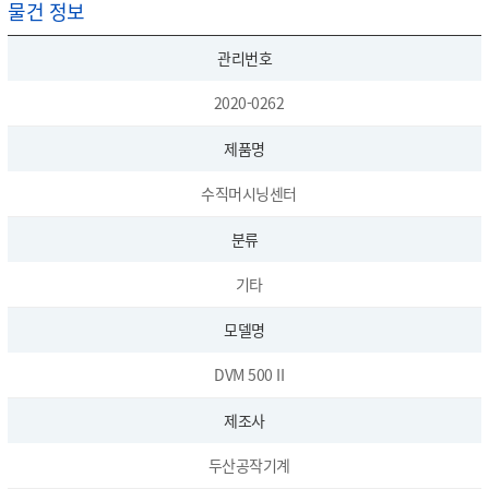
물건 정보
관리번호
2020-0262
제품명
수직머시닝센터
분류
기타
모델명
DVM 500 II
제조사
두산공작기계