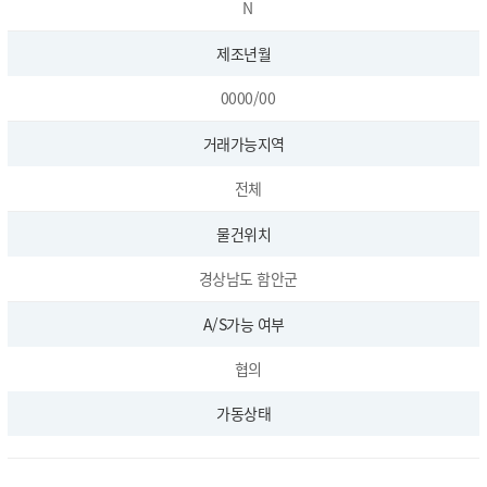
N
제조년월
0000/00
거래가능지역
전체
물건위치
경상남도 함안군
A/S가능 여부
협의
가동상태