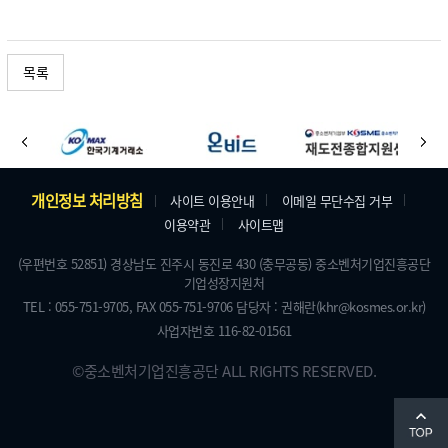
목록
바
이
다
로
전
음
가
주
개인정보 처리방침
사이트 이용안내
이메일 무단수집 거부
기
이용약관
사이트맵
소
배
및
(우편번호 52851) 경상남도 진주시 동진로 430 (충무공동) 중소벤처기업진흥공단
너
기업성장지원처
저
TEL : 055-751-9705,
FAX 055-751-9706
담당자 : 권해란
(khr@kosmes.or.kr)
작
사업자번호 116-82-01561
권
©
중소벤처기업진흥공단
ALL RIGHTS RESERVED.
맨