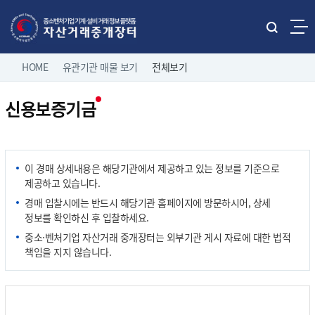
본문으로 바로가기
주메뉴 바로가기
통
합
네
검
HOME
유관기관 매물 보기
전체보기
홈으로
로그인
색
비
열
신용보증기금
게
기
직거래 매물보기
팝니다
이
전체보기
션
유관기관 매물보기
중소기업 유휴설비 매물
이 경매 상세내용은 해당기관에서 제공하고 있는 정보를 기준으로
제조/유통업체 매물
제공하고 있습니다.
나의 거래정보
삽니다
경매 입찰시에는 반드시 해당기관 홈페이지에 방문하시어, 상세
정보를 확인하신 후 입찰하세요.
고객마당
중소·벤처기업 자산거래 중개장터는 외부기관 게시 자료에 대한 법적
책임을 지지 않습니다.
이용 안내