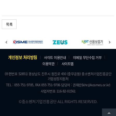
목록
바
이
다
로
전
음
가
주
개인정보 처리방침
사이트 이용안내
이메일 무단수집 거부
기
이용약관
사이트맵
소
배
및
(우편번호 52851) 경상남도 진주시 동진로 430 (충무공동) 중소벤처기업진흥공단
너
기업성장지원처
저
TEL : 055-751-9705,
FAX 055-751-9706
담당자 : 권해란
(khr@kosmes.or.kr)
작
사업자번호 116-82-01561
권
©
중소벤처기업진흥공단
ALL RIGHTS RESERVED.