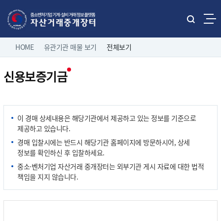
본문으로 바로가기
주메뉴 바로가기
통
합
네
검
HOME
유관기관 매물 보기
전체보기
홈으로
로그인
색
비
열
신용보증기금
게
기
직거래 매물보기
팝니다
이
전체보기
션
유관기관 매물보기
중소기업 유휴설비 매물
이 경매 상세내용은 해당기관에서 제공하고 있는 정보를 기준으로
제조/유통업체 매물
제공하고 있습니다.
나의 거래정보
삽니다
경매 입찰시에는 반드시 해당기관 홈페이지에 방문하시어, 상세
정보를 확인하신 후 입찰하세요.
고객마당
중소·벤처기업 자산거래 중개장터는 외부기관 게시 자료에 대한 법적
책임을 지지 않습니다.
이용 안내