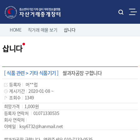
본문으로 바로가기
주메뉴 바로가기
통
합
네
검
HOME
직거래 매물 보기
삽니다
홈으로
로그인
색
비
열
삽니다
게
기
직거래 매물보기
팝니다
이
전체보기
션
유관기관 매물보기
중소기업 유휴설비 매물
[ 식품 관련 > 기타 식품기기 ]
쌀과자공장 구합니다
제조/유통업체 매물
등록자
머**럽
나의 거래정보
삽니다
게시기간
2020-01-08 ~
조회수
1349
고객마당
희망가격
1,000원
등록자 연락처
01071330535
회사 연락처
이용 안내
이메일
ksy6732@hanmail.net
쌀과자공장 구합니다 연락주세요 010-7133-0535