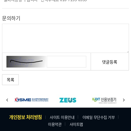
문의하기
댓글등록
목록
바
이
다
로
전
음
가
주
개인정보 처리방침
사이트 이용안내
이메일 무단수집 거부
기
이용약관
사이트맵
소