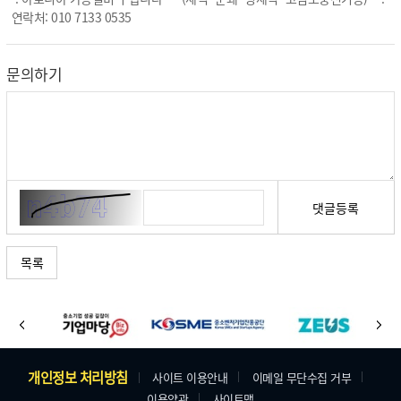
연락처: 010 7133 0535
문의하기
댓글등록
목록
바
이
다
로
전
음
가
주
개인정보 처리방침
사이트 이용안내
이메일 무단수집 거부
기
이용약관
사이트맵