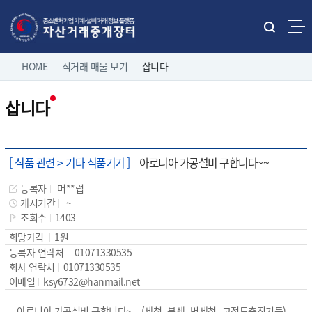
본문으로 바로가기
주메뉴 바로가기
통
합
네
검
HOME
직거래 매물 보기
삽니다
홈으로
로그인
색
비
열
삽니다
게
기
직거래 매물보기
팝니다
이
전체보기
션
유관기관 매물보기
중소기업 유휴설비 매물
[ 식품 관련 > 기타 식품기기 ]
아로니아 가공설비 구합니다~~
제조/유통업체 매물
등록자
머**럽
나의 거래정보
삽니다
게시기간
~
조회수
1403
고객마당
희망가격
1원
등록자 연락처
01071330535
회사 연락처
01071330535
이용 안내
이메일
ksy6732@hanmail.net
-. 아로니아 가공설비 구합니다~ (세척- 분쇄- 병세척- 고점도충진기등) -.