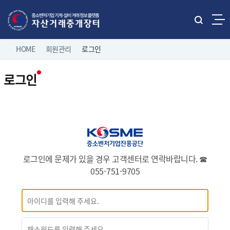
본문으로 바로가기
주메뉴 바로가기
통
합
네
검
HOME
회원관리
로그인
홈으로
로그인
색
비
열
로그인
게
기
직거래 매물보기
팝니다
이
전체보기
션
유관기관 매물보기
중소기업 유휴설비 매물
제조/유통업체 매물
나의 거래정보
삽니다
로그인에 문제가 있을 경우 고객센터로 연락바랍니다.
☎
055-751-9705
고객마당
이용 안내