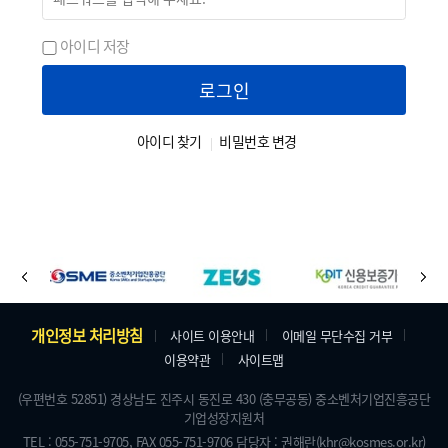
아이디 저장
로그인
아이디 찾기
비밀번호 변경
바
이
다
로
전
음
가
주
개인정보 처리방침
사이트 이용안내
이메일 무단수집 거부
기
이용약관
사이트맵
소
배
및
(우편번호 52851) 경상남도 진주시 동진로 430 (충무공동) 중소벤처기업진흥공단
너
기업성장지원처
저
TEL : 055-751-9705,
FAX 055-751-9706
담당자 : 권해란
(khr@kosmes.or.kr)